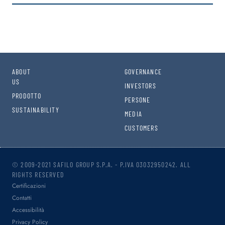
ABOUT
GOVERNANCE
US
INVESTORS
PRODOTTO
PERSONE
SUSTAINABILITY
MEDIA
CUSTOMERS
© 2009-2021 SAFILO GROUP S.P.A. - P.IVA 03032950242. ALL
RIGHTS RESERVED
Certificazioni
Contatti
Accessibilità
Privacy Policy